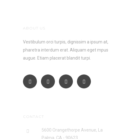
ABOUT US
Vestibulum orci turpis, dignissim a ipsum at,
pharetra interdum erat. Aliquam eget mpus
augue. Etiam placerat blandit turpi.
CONTACT
5600 Orangethorpe Avenue, La
Palma, CA - 90623